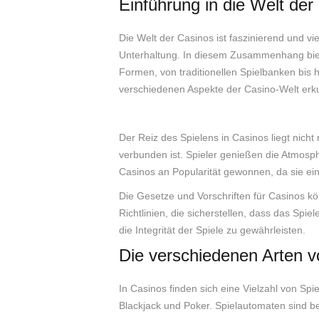
Einführung in die Welt der
Die Welt der Casinos ist faszinierend und vi
Unterhaltung. In diesem Zusammenhang bi
Formen, von traditionellen Spielbanken bis
verschiedenen Aspekte der Casino-Welt erku
Der Reiz des Spielens in Casinos liegt nicht
verbunden ist. Spieler genießen die Atmosphä
Casinos an Popularität gewonnen, da sie eine 
Die Gesetze und Vorschriften für Casinos kö
Richtlinien, die sicherstellen, dass das Spi
die Integrität der Spiele zu gewährleisten.
Die verschiedenen Arten v
In Casinos finden sich eine Vielzahl von Spi
Blackjack und Poker. Spielautomaten sind be