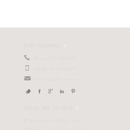
Lets Connect
Phone :
347-470-5697
Mobile :
347-470-5697
Email :
info@homespa.me
Areas We Service
Manhattan NY 10016 - 10029
Brooklyn, NY Queens New York