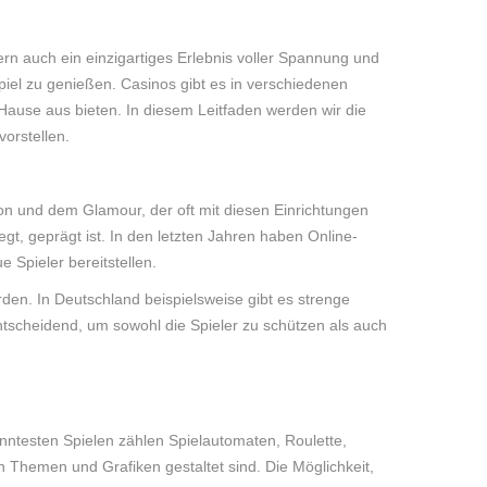
dern auch ein einzigartiges Erlebnis voller Spannung und
iel zu genießen. Casinos gibt es in verschiedenen
Hause aus bieten. In diesem Leitfaden werden wir die
orstellen.
tion und dem Glamour, der oft mit diesen Einrichtungen
gt, geprägt ist. In den letzten Jahren haben Online-
e Spieler bereitstellen.
rden. In Deutschland beispielsweise gibt es strenge
 entscheidend, um sowohl die Spieler zu schützen als auch
kanntesten Spielen zählen Spielautomaten, Roulette,
 Themen und Grafiken gestaltet sind. Die Möglichkeit,