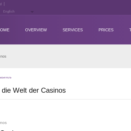
|
ed
HOME
OVERVIEW
SERVICES
PRICES
inos
 die Welt der Casinos
inos