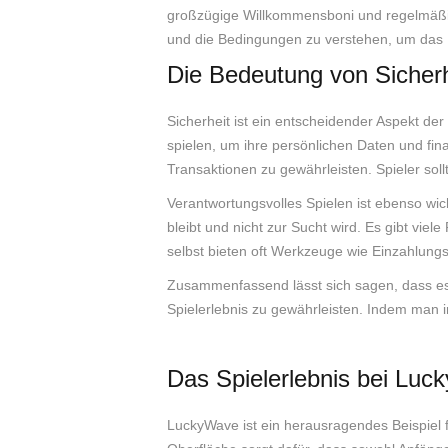
großzügige Willkommensboni und regelmäßige 
und die Bedingungen zu verstehen, um das 
Die Bedeutung von Sicherh
Sicherheit ist ein entscheidender Aspekt der
spielen, um ihre persönlichen Daten und fi
Transaktionen zu gewährleisten. Spieler sol
Verantwortungsvolles Spielen ist ebenso wic
bleibt und nicht zur Sucht wird. Es gibt vi
selbst bieten oft Werkzeuge wie Einzahlungs
Zusammenfassend lässt sich sagen, dass es 
Spielerlebnis zu gewährleisten. Indem man 
Das Spielerlebnis bei Lu
LuckyWave ist ein herausragendes Beispiel f