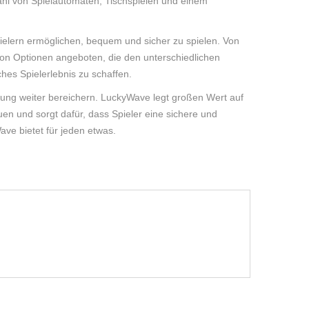
lzahl von Spielautomaten, Tischspielen und einem
elern ermöglichen, bequem und sicher zu spielen. Von
 von Optionen angeboten, die den unterschiedlichen
es Spielerlebnis zu schaffen.
hrung weiter bereichern. LuckyWave legt großen Wert auf
n und sorgt dafür, dass Spieler eine sichere und
ave bietet für jeden etwas.