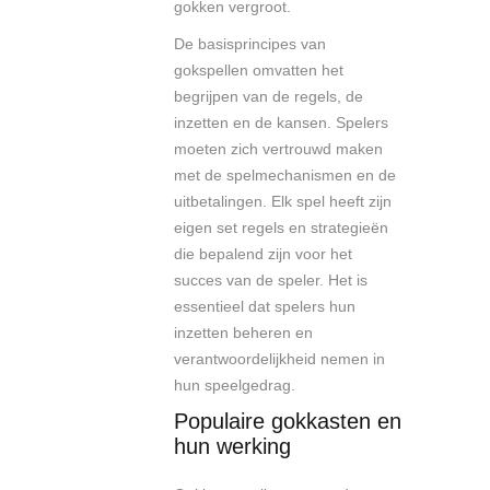
gokken vergroot.
De basisprincipes van
gokspellen omvatten het
begrijpen van de regels, de
inzetten en de kansen. Spelers
moeten zich vertrouwd maken
met de spelmechanismen en de
uitbetalingen. Elk spel heeft zijn
eigen set regels en strategieën
die bepalend zijn voor het
succes van de speler. Het is
essentieel dat spelers hun
inzetten beheren en
verantwoordelijkheid nemen in
hun speelgedrag.
Populaire gokkasten en
hun werking