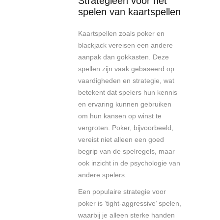
Strategieën voor het
spelen van kaartspellen
Kaartspellen zoals poker en
blackjack vereisen een andere
aanpak dan gokkasten. Deze
spellen zijn vaak gebaseerd op
vaardigheden en strategie, wat
betekent dat spelers hun kennis
en ervaring kunnen gebruiken
om hun kansen op winst te
vergroten. Poker, bijvoorbeeld,
vereist niet alleen een goed
begrip van de spelregels, maar
ook inzicht in de psychologie van
andere spelers.
Een populaire strategie voor
poker is ‘tight-aggressive’ spelen,
waarbij je alleen sterke handen