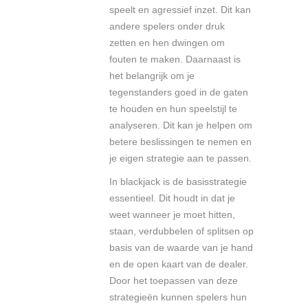
speelt en agressief inzet. Dit kan
andere spelers onder druk
zetten en hen dwingen om
fouten te maken. Daarnaast is
het belangrijk om je
tegenstanders goed in de gaten
te houden en hun speelstijl te
analyseren. Dit kan je helpen om
betere beslissingen te nemen en
je eigen strategie aan te passen.
In blackjack is de basisstrategie
essentieel. Dit houdt in dat je
weet wanneer je moet hitten,
staan, verdubbelen of splitsen op
basis van de waarde van je hand
en de open kaart van de dealer.
Door het toepassen van deze
strategieën kunnen spelers hun