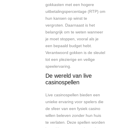
gokkasten met een hogere
uitbetalingspercentage (RTP) om
hun kansen op winst te
vergroten. Daarnaast is het
belangrijk om te weten wanneer
je moet stoppen, vooral als je
een bepaald budget hebt.
Verantwoord gokken is de sleutel
tot een plezierige en veilige
speelervaring.
De wereld van live
casinospellen
Live casinospellen bieden een
unieke ervaring voor spelers die
de sfeer van een fysiek casino
willen beleven zonder hun huis
te verlaten. Deze spellen worden