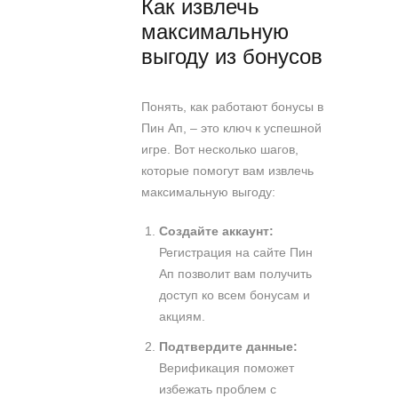
Как извлечь
максимальную
выгоду из бонусов
Понять, как работают бонусы в
Пин Ап, – это ключ к успешной
игре. Вот несколько шагов,
которые помогут вам извлечь
максимальную выгоду:
Создайте аккаунт:
Регистрация на сайте Пин
Ап позволит вам получить
доступ ко всем бонусам и
акциям.
Подтвердите данные:
Верификация поможет
избежать проблем с