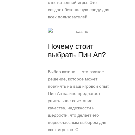
ответственной игры. Это
создает безопасную среду для
всех пользователей.
Почему стоит
выбрать Пин Ап?
Выбор казино — это важное
решение, которое может
повлиять на ваш игровой опыт.
Пин Ап казино предлагает
уникальное сочетание
качества, надежности и
щедрости, что делает его
первоклассным выбором для
всех игроков. С