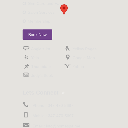
Skin Care and Facial
Salon Services
Membership
Book Now
Angie’s list
Yellow Pages
Yelp
Google Map
Thumbtack
Yahoo
Judy’s Book
Lets Connect
Phone :
347-470-5697
Mobile :
347-470-5697
Email :
info@homespa.me